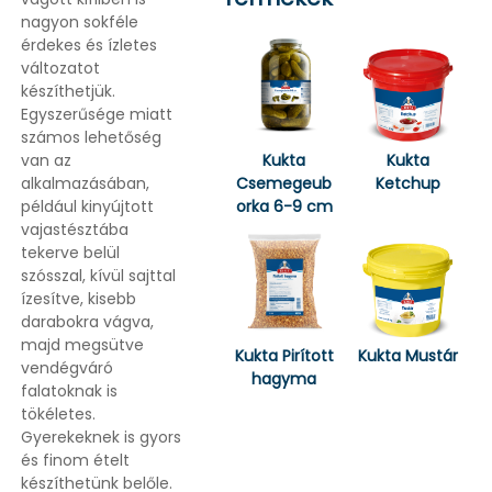
nagyon sokféle
érdekes és ízletes
változatot
készíthetjük.
Egyszerűsége miatt
számos lehetőség
van az
Kukta
Kukta
alkalmazásában,
Csemegeub
Ketchup
például kinyújtott
orka 6-9 cm
vajastésztába
tekerve belül
szósszal, kívül sajttal
ízesítve, kisebb
darabokra vágva,
majd megsütve
Kukta Pirított
Kukta Mustár
vendégváró
hagyma
falatoknak is
tökéletes.
Gyerekeknek is gyors
és finom ételt
készíthetünk belőle.