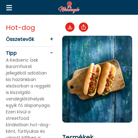
Hot-dog
Összetevők
+
Tipp
-
A Kedvenc Ízek
Baromfivirsli
jellegéből adódóan
kis hazánkban
elsősorban a reggelit
is kiszolgáló
vendéglátóhelyek
egyik fő alapanyaga.
Ezen kívül a
streetfood
kínálatban hot-dog-
ként, fúrtlyukas és
Termékek
vágott kifliben is