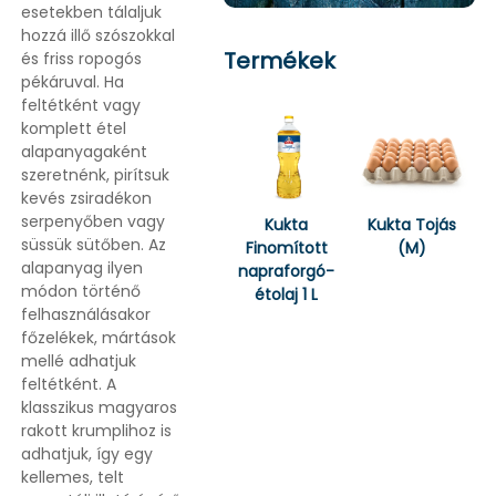
esetekben tálaljuk
hozzá illő szószokkal
Termékek
és friss ropogós
pékáruval. Ha
feltétként vagy
komplett étel
alapanyagaként
szeretnénk, pirítsuk
kevés zsiradékon
serpenyőben vagy
Kukta
Kukta Tojás
süssük sütőben. Az
Finomított
(M)
alapanyag ilyen
napraforgó-
módon történő
étolaj 1 L
felhasználásakor
főzelékek, mártások
mellé adhatjuk
feltétként. A
klasszikus magyaros
rakott krumplihoz is
adhatjuk, így egy
kellemes, telt