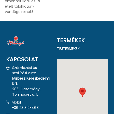
ementáli illatú és ízű
ételt tálalhatunk
vendégeinknek!
TERMÉKEK
TEJTERMÉKEK
KAPCSOLAT
Számlázási és
szállítási cím:
Mirbesz Kereskedelmi
Kft.
2051 Biatorbágy,
Tormásrét u. 1.
Mobil:
+36 23 312-468