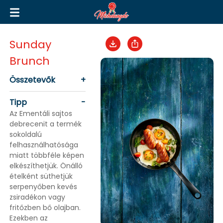
Sunday
Brunch
Összetevők
+
Tipp
-
Az Ementáli sajtos
debrecenit a termék
sokoldalú
felhasználhatósága
miatt többféle képen
elkészíthetjük. Önálló
ételként süthetjük
serpenyőben kevés
zsiradékon vagy
fritőzben bő olajban.
Ezekben az