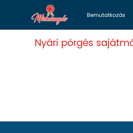
Bemutatkozás
Nyári pörgés sajátmá