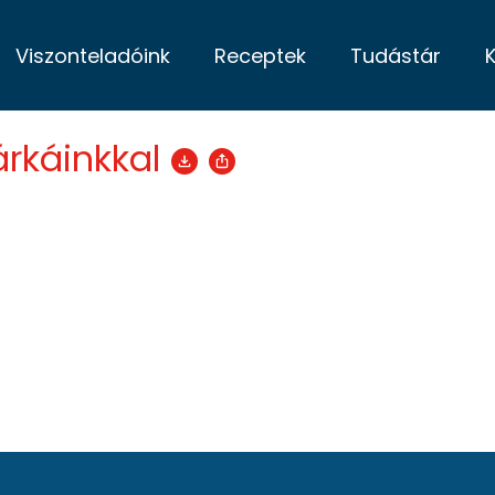
Viszonteladóink
Receptek
Tudástár
rkáinkkal